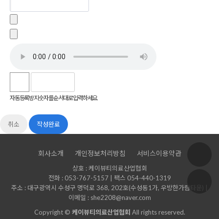
자동등록방지 숫자를 순서대로 입력하세요.
취소
회사소개
개인정보처리방침
서비스이용약관
상호 : 케이뷰티의료산업협회
전화 : 053-767-5157 | 팩스 054-440-1319
주소 : 대구광역시 수성구 명덕로 368, 202호(수성동1가, 우방한가람타운) |
이메일 : she2208@naver.com
Copyright ©
케이뷰티의료산업협회
All rights reserved.