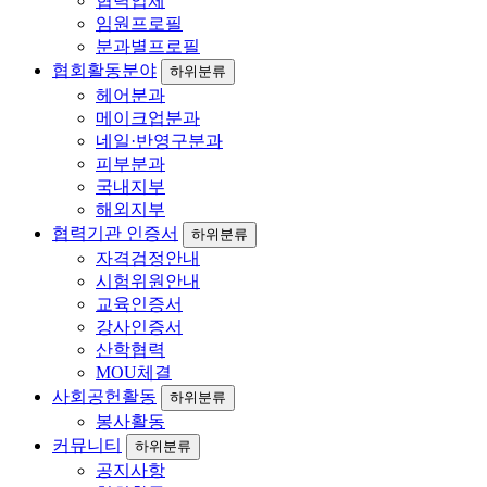
협력업체
임원프로필
분과별프로필
협회활동분야
하위분류
헤어분과
메이크업분과
네일·반영구분과
피부분과
국내지부
해외지부
협력기관 인증서
하위분류
자격검정안내
시험위원안내
교육인증서
강사인증서
산학협력
MOU체결
사회공헌활동
하위분류
봉사활동
커뮤니티
하위분류
공지사항