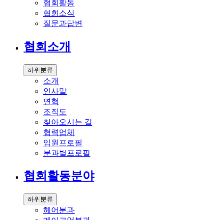
협회활동
협회소식
질문과답변
협회소개
하위분류
소개
인사말
연혁
조직도
찾아오시는 길
협력업체
임원프로필
분과별프로필
협회활동분야
하위분류
헤어분과