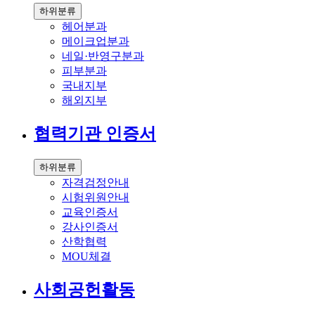
하위분류
헤어분과
메이크업분과
네일·반영구분과
피부분과
국내지부
해외지부
협력기관 인증서
하위분류
자격검정안내
시험위원안내
교육인증서
강사인증서
산학협력
MOU체결
사회공헌활동