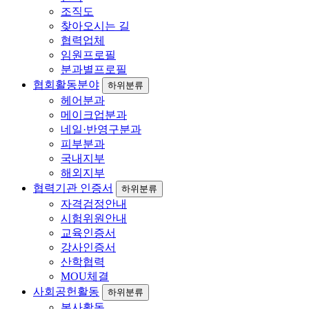
조직도
찾아오시는 길
협력업체
임원프로필
분과별프로필
협회활동분야
하위분류
헤어분과
메이크업분과
네일·반영구분과
피부분과
국내지부
해외지부
협력기관 인증서
하위분류
자격검정안내
시험위원안내
교육인증서
강사인증서
산학협력
MOU체결
사회공헌활동
하위분류
봉사활동