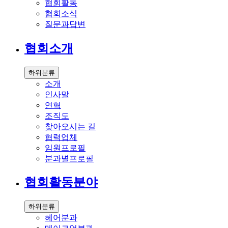
협회활동
협회소식
질문과답변
협회소개
하위분류
소개
인사말
연혁
조직도
찾아오시는 길
협력업체
임원프로필
분과별프로필
협회활동분야
하위분류
헤어분과