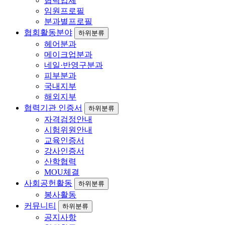
협력업체
임원프로필
분과별프로필
협회활동분야
하위분류
헤어분과
메이크업분과
네일·반영구분과
피부분과
국내지부
해외지부
협력기관 인증서
하위분류
자격검정안내
시험위원안내
교육인증서
강사인증서
산학협력
MOU체결
사회공헌활동
하위분류
봉사활동
커뮤니티
하위분류
공지사항