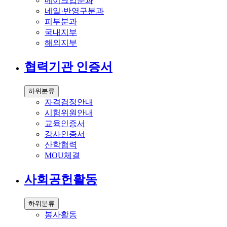
메이크업분과
네일·반영구분과
피부분과
국내지부
해외지부
협력기관 인증서
하위분류
자격검정안내
시험위원안내
교육인증서
강사인증서
산학협력
MOU체결
사회공헌활동
하위분류
봉사활동