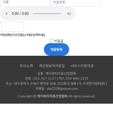
자동등록방지 숫자를 순서대로 입력하세요.
비밀글
회사소개
개인정보처리방침
서비스이용약관
상호 : 케이뷰티의료산업협회
전화 : 053-767-5157 | 팩스 054-440-1319
주소 : 대구광역시 수성구 명덕로 368, 202호(수성동1가, 우방한가람타운) |
이메일 : she2208@naver.com
Copyright ©
케이뷰티의료산업협회
All rights reserved.